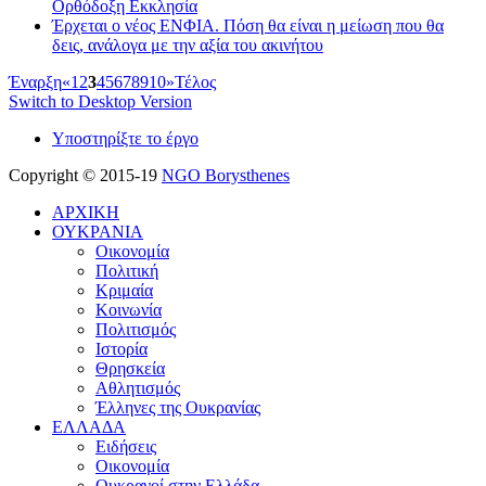
Ορθόδοξη Εκκλησία
Έρχεται ο νέος ΕΝΦΙΑ. Πόση θα είναι η μείωση που θα
δεις, ανάλογα με την αξία του ακινήτου
Έναρξη
«
1
2
3
4
5
6
7
8
9
10
»
Τέλος
Switch to Desktop Version
Υποστηρίξτε το έργο
Copyright © 2015-19
NGO Borysthenes
ΑΡΧΙΚΗ
ΟΥΚΡΑΝΙΑ
Οικονομία
Πολιτική
Κριμαία
Κοινωνία
Πολιτισμός
Ιστορία
Θρησκεία
Αθλητισμός
Έλληνες της Ουκρανίας
ΕΛΛΑΔΑ
Ειδήσεις
Οικονομία
Ουκρανοί στην Ελλάδα