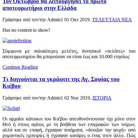
Τον Οκτώβριο θα λειτουργήσει το πρώτο
αποτεφρωτήριο στην Ελλάδα
Γράφτηκε από τον/την Admin1
01 Οκτ 2019
.
ΤΕΛΕΥΤΑΙΑ ΝΕΑ
Has no content to show!
Σύμφωνα με παλαιότερες μελέτες, δυνητικοί «πελάτες» του
αποτεφρωτηρίου θα μπορούσαν να είναι έως και 10.000 ετησίως
Continue Reading
Τι διηγούνται τα γκράφιτι της Αγ. Σοφίας του
Κιέβου
Γράφτηκε από τον/την Admin1
02 Νοε 2019
.
ΙΣΤΟΡΙΑ
Οι αρχαίοι κάτοικοι του Κιέβου απευθυνόντουσαν όχι μόνο στον
Θεό ή στους αγίους με τη βοήθεια των επιγραφών των τοίχων,
αλλά και σε επαφή, έγραψαν ποιήματα, «άνοιξαν την ψυχή» από
ρομαντικές εμπειρίες ή έγραψαν κατάρες ο ένας στον άλλο. Πώς