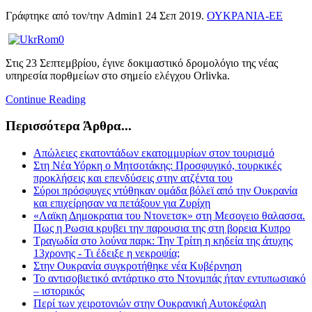
Γράφτηκε από τον/την Admin1
24 Σεπ 2019
.
ΟΥΚΡΑΝΙΑ-ΕΕ
Στις 23 Σεπτεμβρίου, έγινε δοκιμαστικό δρομολόγιο της νέας
υπηρεσία πορθμείων στο σημείο ελέγχου Orlivka.
Continue Reading
Περισσότερα Άρθρα...
Απώλειες εκατοντάδων εκατομμυρίων στον τουρισμό
Στη Νέα Υόρκη ο Μητσοτάκης: Προσφυγικό, τουρκικές
προκλήσεις και επενδύσεις στην ατζέντα του
Σύροι πρόσφυγες ντύθηκαν ομάδα βόλεϊ από την Ουκρανία
και επιχείρησαν να πετάξουν για Ζυρίχη
«Λαϊκη Δημοκρατια του Ντονετσκ» στη Μεσογειο θαλασσα.
Πως η Ρωσια κρυβει την παρουσια της στη βορεια Κυπρο
Τραγωδία στο λούνα παρκ: Την Τρίτη η κηδεία της άτυχης
13χρονης - Τι έδειξε η νεκροψία;
Στην Ουκρανία συγκροτήθηκε νέα Κυβέρνηση
To αντισοβιετικό αντάρτικο στο Ντονμπάς ήταν εντυπωσιακό
– ιστορικός
Περί των χειροτονιών στην Ουκρανική Αυτοκέφαλη