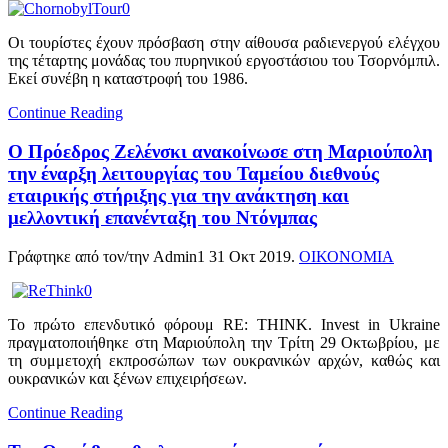
Οι τουρίστες έχουν πρόσβαση στην αίθουσα ραδιενεργού ελέγχου
της τέταρτης μονάδας του πυρηνικού εργοστάσιου του Τσορνόμπιλ.
Εκεί συνέβη η καταστροφή του 1986.
Continue Reading
Ο Πρόεδρος Ζελένσκι ανακοίνωσε στη Μαριούπολη
την έναρξη λειτουργίας του Ταμείου διεθνούς
εταιρικής στήριξης για την ανάκτηση και
μελλοντική επανένταξη του Ντόνμπας
Γράφτηκε από τον/την Admin1
31 Οκτ 2019
.
ΟΙΚΟΝΟΜΙΑ
Το πρώτο επενδυτικό φόρουμ RE: THINK. Invest in Ukraine
πραγματοποιήθηκε στη Μαριούπολη την Τρίτη 29 Οκτωβρίου, με
τη συμμετοχή εκπροσώπων των ουκρανικών αρχών, καθώς και
ουκρανικών και ξένων επιχειρήσεων.
Continue Reading