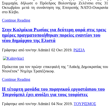
Συμμαχία, δήλωσε ο Πρόεδρος Βολοντίμιρ Ζελένσκι στις 31
Οκτωβρίου μετά τη συνάντηση της Επιτροπής ΝΑΤΟ-Ουκρανία
στο Κίεβο.
Continue Reading
Στην Καλμίκια Ρωσίας για δεύτερη φορά στις τρεις
ημέρες πραγματοποιήθηκαν πορείες εναντίον του
νέου δημάρχου της Ελιστά
Γράφτηκε από τον/την Admin1
02 Οκτ 2019
.
ΡΩΣΙΑ
Πρόκειται για τον πρώην επικεφαλή της "Λαϊκής Δημοκρατίας του
Ντονέτσκ" Ντμίτρι Τραπέζνικοφ.
Continue Reading
Η τέταρτη μονάδα του πυρηνικού εργοστάσιου του
Τσερνόμπιλ έχει ανοίξει για τους τουρίστες
Γράφτηκε από τον/την Admin1
04 Νοε 2019
.
ΤΟΥΡΙΣΜΟΣ