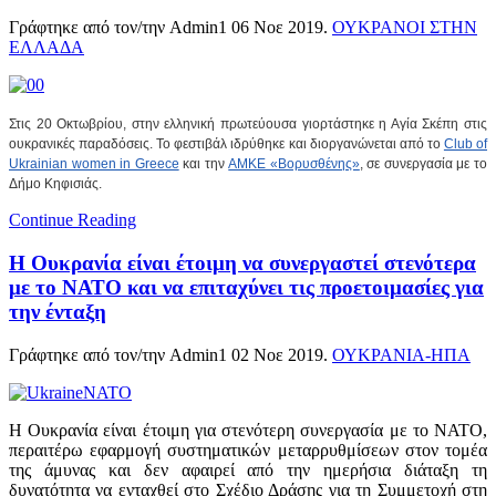
Γράφτηκε από τον/την Admin1
06 Νοε 2019
.
ΟΥΚΡΑΝΟΙ ΣΤΗΝ
ΕΛΛΑΔΑ
Στις 20 Οκτωβρίου, στην ελληνική πρωτεύουσα γιορτάστηκε η Αγία Σκέπη στις
ουκρανικές παραδόσεις. Το φεστιβάλ ιδρύθηκε και διοργανώνεται από το
Club of
Ukrainian women in Greece
και την
ΑΜΚΕ «Βορυσθένης»
, σε συνεργασία με το
Δήμο Κηφισιάς.
Continue Reading
Η Ουκρανία είναι έτοιμη να συνεργαστεί στενότερα
με το ΝΑΤΟ και να επιταχύνει τις προετοιμασίες για
την ένταξη
Γράφτηκε από τον/την Admin1
02 Νοε 2019
.
ΟΥΚΡΑΝΙΑ-ΗΠΑ
Η Ουκρανία είναι έτοιμη για στενότερη συνεργασία με το ΝΑΤΟ,
περαιτέρω εφαρμογή συστηματικών μεταρρυθμίσεων στον τομέα
της άμυνας και δεν αφαιρεί από την ημερήσια διάταξη τη
δυνατότητα να ενταχθεί στο Σχέδιο Δράσης για τη Συμμετοχή στη