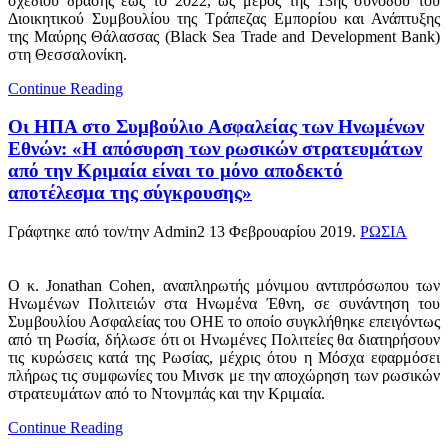
σχεδίου δράσης έως το 2022, ως μέρος της 13ης συνόδου του
Διοικητικού Συμβουλίου της Τράπεζας Εμπορίου και Ανάπτυξης
της Μαύρης Θάλασσας (Black Sea Trade and Development Bank)
στη Θεσσαλονίκη.
Continue Reading
Οι ΗΠΑ στο Συμβούλιο Ασφαλείας των Ηνωμένων
Εθνών: «Η απόσυρση των ρωσικών στρατευμάτων
από την Κριμαία είναι το μόνο αποδεκτό
αποτέλεσμα της σύγκρουσης»
Γράφτηκε από τον/την Admin2
13 Φεβρουαρίου 2019
.
ΡΩΣΙΑ
Ο κ. Jonathan Cohen, αναπληρωτής μόνιμου αντιπρόσωπου των
Ηνωμένων Πολιτειών στα Ηνωμένα Έθνη, σε συνάντηση του
Συμβουλίου Ασφαλείας του ΟΗΕ το οποίο συγκλήθηκε επειγόντως
από τη Ρωσία, δήλωσε ότι οι Ηνωμένες Πολιτείες θα διατηρήσουν
τις κυρώσεις κατά της Ρωσίας, μέχρις ότου η Μόσχα εφαρμόσει
πλήρως τις συμφωνίες του Μινσκ με την αποχώρηση των ρωσικών
στρατευμάτων από το Ντονμπάς και την Κριμαία.
Continue Reading