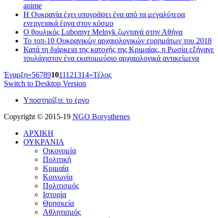
anime
Η Ουκρανία έχει υπογράψει ένα από τα μεγαλύτερα
ενεργειακά έργα στον κόσμο
O θρυλικός Lubomyr Melnyk ζωντανά στην Αθήνα
Το τοπ-10 Ουκρανικών αρχαιολογικών ευρημάτων του 2018
Κατά τη διάρκεια της κατοχής της Κριμαίας, η Ρωσία εξήγαγε
τουλάχιστον ένα εκατομμύριο αρχαιολογικά αντικείμενα
Έναρξη
«
5
6
7
8
9
10
11
12
13
14
»
Τέλος
Switch to Desktop Version
Υποστηρίξτε το έργο
Copyright © 2015-19
NGO Borysthenes
ΑΡΧΙΚΗ
ΟΥΚΡΑΝΙΑ
Οικονομία
Πολιτική
Κριμαία
Κοινωνία
Πολιτισμός
Ιστορία
Θρησκεία
Αθλητισμός