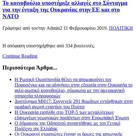
Το κοινοβούλιο υποστήριξε αλλαγές στο Σύνταγμα
για την ένταξη της Ουκρανίας στην ΕΕ και στο
ΝΑΤΟ
Γράφτηκε από τον/την Admin2
11 Φεβρουαρίου 2019
.
ΠΟΛΙΤΙΚΗ
Η απόφαση υποστηρίχθηκε από 334 βουλευτές.
Continue Reading
Περισσότερα Άρθρα...
Η Ρωσική Ομοσπονδία θέλει να απομακρύνει τον
Ποροσένκο και να οδηγήσει στην εξουσία στην Ουκρανία το
φιλο-ρωσικό κοινοβούλιο, σύμφωνα με την αμερικανική
υπηρεσία πληροφοριών
Δυστύχημα MH17: Συγγενείς 291 θυμάτων εντάχθηκαν στην
ομαδική αγωγή εναντίον του Πούτιν
Η Ουκρανία εισήλθε στο ΤΟΡ-5 των μεγαλύτερων
εξαγωγέων γεωργικών προϊόντων στην Ευρωπαϊκή Ένωση
Ο δήμαρχος της Οδησσού συναντήθηκε με τον Γενικό
Πρόξενο της Ελλάδας
Οι Ουκρανοί στρατιώτες έγιναν οι ήρωες της ιαπωνικής