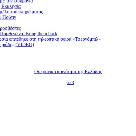
 με την Ουκρανία
ή Εκκλησία
 μέλη του πληρώματος
ν Πούτιν
υροσβέστες
 Παρθενώνα: Bring them back
Ρωσία επιτέθηκε στη τηλεοπτική σειρά «Τσερνόμπιλ»
θεριάδης (VIDEO)
Ουκρανική κοινότητα της Ελλάδας