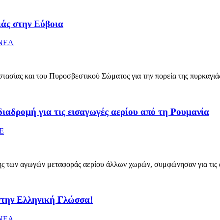
ιάς στην Εύβοια
ΝΕΑ
τασίας και του Πυροσβεστικού Σώματος για την πορεία της πυρκαγιάς
ιαδρομή για τις εισαγωγές αερίου από τη Ρουμανία
Ε
σης των αγωγών μεταφοράς αερίου άλλων χωρών, συμφώνησαν για τις 
στην Ελληνική Γλώσσα!
ΝΕΑ