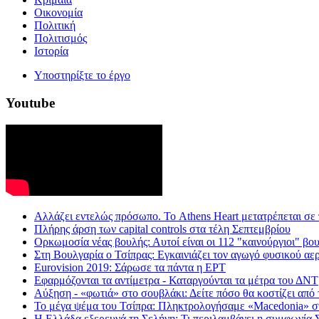
Οικονομία
Πολιτική
Πολιτισμός
Ιστορία
Υποστηρίξτε το έργο
Youtube
Aλλάζει εντελώς πρόσωπο. Το Athens Heart μετατρέπεται σε
Πλήρης άρση των capital controls στα τέλη Σεπτεμβρίου
Ορκωμοσία νέας βουλής: Αυτοί είναι οι 112 "καινούργιοι" βο
Στη Βουλγαρία ο Τσίπρας: Εγκαινιάζει τον αγωγό φυσικού αε
Eurovision 2019: Σάρωσε τα πάντα η ΕΡΤ
Εφαρμόζονται τα αντίμετρα - Καταργούνται τα μέτρα του ΔΝΤ
Αύξηση - «φωτιά» στο σουβλάκι: Δείτε πόσο θα κοστίζει από
Το μέγα ψέμα του Τσίπρα: Πληκτρολογήσαμε «Macedonia» στη 
Η Ελλάδα εξερευνά τη Σελήνη: Τι περιλαμβάνει η συμφωνί