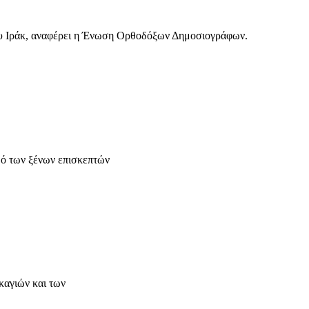
του Ιράκ, αναφέρει η Ένωση Ορθοδόξων Δημοσιογράφων.
θμό των ξένων επισκεπτών
καγιών και των