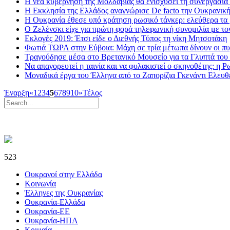
Η νέα κυβέρνηση της Μολδαβίας θα ενισχύσει τη συνεργασία
Η Εκκλησία της Ελλάδος αναγνώρισε De facto την Ουκρανικ
Η Ουκρανία έθεσε υπό κράτηση ρωσικό τάνκερ: ελεύθερα τα
Ο Ζελένσκι είχε για πρώτη φορά τηλεφωνική συνομιλία με το
Εκλογές 2019: Έτσι είδε ο Διεθνής Τύπος τη νίκη Μητσοτάκη
Φωτιά ΤΩΡΑ στην Εύβοια: Μάχη σε τρία μέτωπα δίνουν οι π
Τραγούδησε μέσα στο Βρετανικό Μουσείο για τα Γλυπτά του
Να απαγορευτεί η ταινία και να φυλακιστεί ο σκηνοθέτης: η 
Μοναδικά έργα του Έλληνα από το Ζαπορίζια Γκενάντι Ελευ
Έναρξη
«
1
2
3
4
5
6
7
8
9
10
»
Τέλος
523
Ουκρανοί στην Ελλάδα
Κοινωνία
Έλληνες της Ουκρανίας
Ουκρανία-Ελλάδα
Ουκρανία-ΕΕ
Ουκρανία-ΗΠΑ
Κριμαία