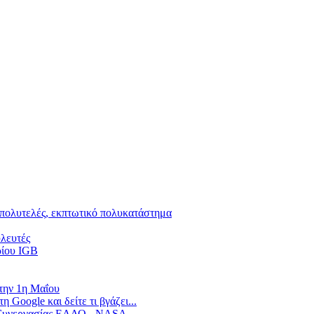
 πολυτελές, εκπτωτικό πολυκατάστημα
υλευτές
ρίου IGB
 την 1η Μαΐου
Google και δείτε τι βγάζει...
α Συνεργασίας ΕΛΔΟ - NASA