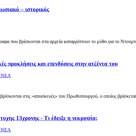
πωσιακό – ιστορικός
γραφα που βρίσκονται στα αρχεία καταρρίπτουν το μύθο για το Ντον
ς προκλήσεις και επενδύσεις στην ατζέντα του
 ΝΕΑ
 βρίσκονται στις «αποσκευές» του Πρωθυπουργού, ο οποίος βρίσκετα
υχης 13χρονης - Τι έδειξε η νεκροψία;
 ΝΕΑ