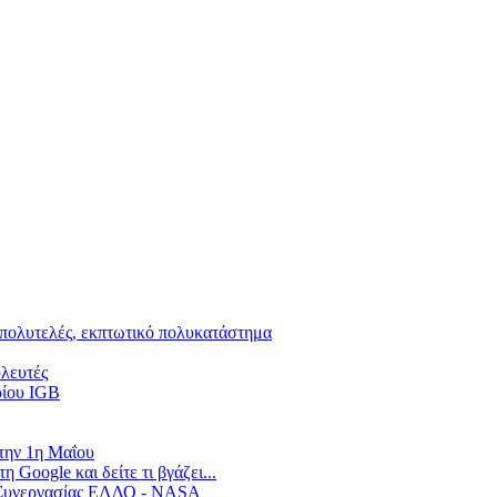
 πολυτελές, εκπτωτικό πολυκατάστημα
υλευτές
ρίου IGB
 την 1η Μαΐου
Google και δείτε τι βγάζει...
α Συνεργασίας ΕΛΔΟ - NASA