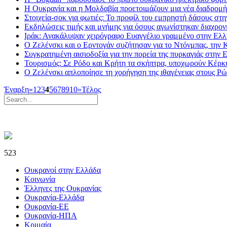
Η Ουκρανία και η Μολδαβία προετοιμάζουν μια νέα διαδρομή 
Στοιχεία-σοκ για φωτιές: To προφίλ του εμπρηστή δάσους στ
Εκδηλώσεις τιμής και μνήμης για όσους αγωνίστηκαν διαχρον
Ιράκ: Ανακάλυψαν χειρόγραφο Ευαγγέλιο γραμμένο στην Ελ
Ο Ζελένσκι και ο Ερντογάν συζήτησαν για το Ντόνμπας, την Κ
Συγκρατημένη αισιοδοξία για την πορεία της πυρκαγιάς στην 
Τουρισμός: Σε Ρόδο και Κρήτη τα σκήπτρα, υποχωρούν Κέρκ
Ο Ζελένσκι απλοποίησε τη χορήγηση της ιθαγένειας στους Ρ
Έναρξη
«
1
2
3
4
5
6
7
8
9
10
»
Τέλος
523
Ουκρανοί στην Ελλάδα
Κοινωνία
Έλληνες της Ουκρανίας
Ουκρανία-Ελλάδα
Ουκρανία-ΕΕ
Ουκρανία-ΗΠΑ
Κριμαία