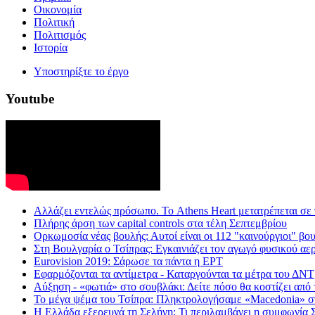
Οικονομία
Πολιτική
Πολιτισμός
Ιστορία
Υποστηρίξτε το έργο
Youtube
Aλλάζει εντελώς πρόσωπο. Το Athens Heart μετατρέπεται σε
Πλήρης άρση των capital controls στα τέλη Σεπτεμβρίου
Ορκωμοσία νέας βουλής: Αυτοί είναι οι 112 "καινούργιοι" βο
Στη Βουλγαρία ο Τσίπρας: Εγκαινιάζει τον αγωγό φυσικού αε
Eurovision 2019: Σάρωσε τα πάντα η ΕΡΤ
Εφαρμόζονται τα αντίμετρα - Καταργούνται τα μέτρα του ΔΝΤ
Αύξηση - «φωτιά» στο σουβλάκι: Δείτε πόσο θα κοστίζει από
Το μέγα ψέμα του Τσίπρα: Πληκτρολογήσαμε «Macedonia» στη 
Η Ελλάδα εξερευνά τη Σελήνη: Τι περιλαμβάνει η συμφωνί