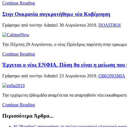
Continue Reading
Στην Ουκρανία συγκροτήθηκε νέα Κυβέρνηση
Γράφτηκε από τον/την Admin1
30 Αυγούστου 2019
.
ΠΟΛΙΤΙΚΗ
Την Πέμπτη 29 Αυγούστου, ο νέος Πρόεδρος παρέστη στην ορκωμοσί
Continue Reading
Έρχεται ο νέος ΕΝΦΙΑ. Πόση θα είναι η μείωση που θ
Γράφτηκε από τον/την Admin1
23 Αυγούστου 2019
.
ΟΙΚΟΝΟΜΙΑ
Την ερχόμενη εβδομάδα αναμένεται να αναρτηθούν νέα εκκαθαριστι
Continue Reading
Περισσότερα Άρθρα...
Η "Bogdan" παρουσίασε το πρώτο ουκρανικό ηλεκτρικό φορ