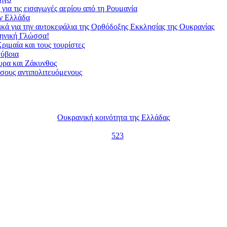
για τις εισαγωγές αερίου από τη Ρουμανία
ην Ελλάδα
ικά για την αυτοκεφάλια της Ορθόδοξης Εκκλησίας της Ουκρανίας
ληνική Γλώσσα!
ριμαία και τους τουρίστες
Εύβοια
υρα και Ζάκυνθος
ώσους αντιπολιτευόμενους
Ουκρανική κοινότητα της Ελλάδας